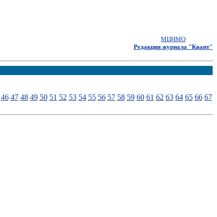
МЦНМО
Редакция журнала "Квант"
46
47
48
49
50
51
52
53
54
55
56
57
58
59
60
61
62
63
64
65
66
67