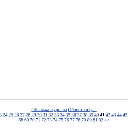
Обложка журнала
Оборот титула
3
24
25
26
27
28
29
30
31
32
33
34
35
36
37
38
39
40
41
42
43
44
45
68
69
70
71
72
73
74
75
76
77
78
79
80
81
82
>>