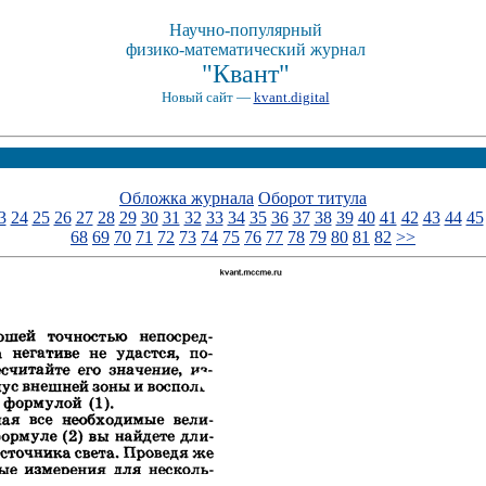
Научно-популярный
физико-математический журнал
"Квант"
Новый сайт —
kvant.digital
Обложка журнала
Оборот титула
3
24
25
26
27
28
29
30
31
32
33
34
35
36
37
38
39
40
41
42
43
44
45
68
69
70
71
72
73
74
75
76
77
78
79
80
81
82
>>