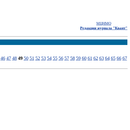
МЦНМО
Редакция журнала "Квант"
46
47
48
49
50
51
52
53
54
55
56
57
58
59
60
61
62
63
64
65
66
67