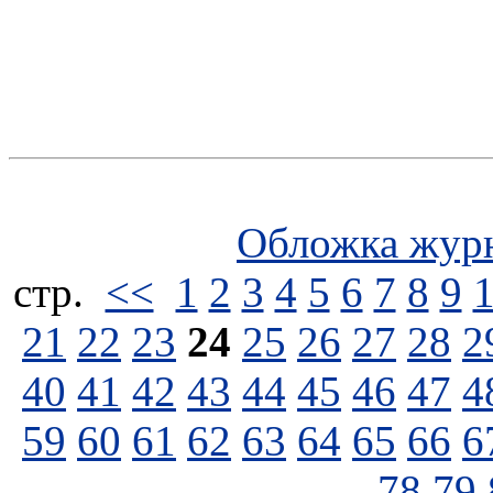
Обложка жур
стp.
<<
1
2
3
4
5
6
7
8
9
21
22
23
24
25
26
27
28
2
40
41
42
43
44
45
46
47
4
59
60
61
62
63
64
65
66
6
78
79