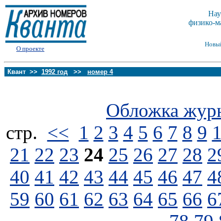
Нау
физико-м
Новы
О проекте
Квант >>
1992 год
>>
номер 4
Обложка жур
стp.
<<
1
2
3
4
5
6
7
8
9
21
22
23
24
25
26
27
28
2
40
41
42
43
44
45
46
47
4
59
60
61
62
63
64
65
66
6