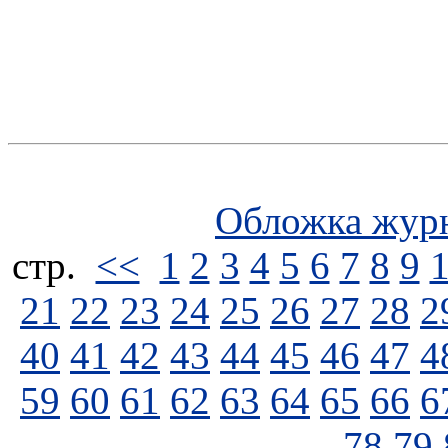
Обложка жур
стp.
<<
1
2
3
4
5
6
7
8
9
21
22
23
24
25
26
27
28
2
40
41
42
43
44
45
46
47
4
59
60
61
62
63
64
65
66
6
78
79