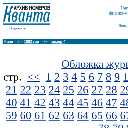
Нау
физико-м
Новы
О проекте
Квант >>
1992 год
>>
номер 4
Обложка жур
стp.
<<
1
2
3
4
5
6
7
8
9
21
22
23
24
25
26
27
28
2
40
41
42
43
44
45
46
47
4
59
60
61
62
63
64
65
66
6