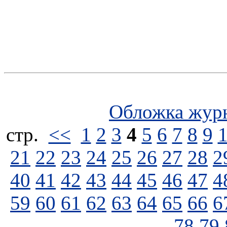
Обложка жур
стp.
<<
1
2
3
4
5
6
7
8
9
21
22
23
24
25
26
27
28
2
40
41
42
43
44
45
46
47
4
59
60
61
62
63
64
65
66
6
78
79