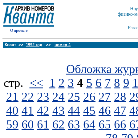
Нау
физико-м
Новы
О проекте
Квант >>
1992 год
>>
номер 4
Обложка жур
стp.
<<
1
2
3
4
5
6
7
8
9
21
22
23
24
25
26
27
28
2
40
41
42
43
44
45
46
47
4
59
60
61
62
63
64
65
66
6