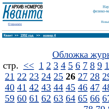
Нау
физико-м
Новы
О проекте
Квант >>
1992 год
>>
номер 4
Обложка жур
стp.
<<
1
2
3
4
5
6
7
8
9
21
22
23
24
25
26
27
28
2
40
41
42
43
44
45
46
47
4
59
60
61
62
63
64
65
66
6