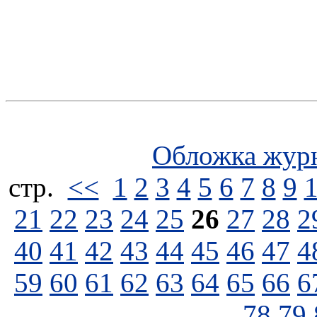
Обложка жур
стp.
<<
1
2
3
4
5
6
7
8
9
21
22
23
24
25
26
27
28
2
40
41
42
43
44
45
46
47
4
59
60
61
62
63
64
65
66
6
78
79