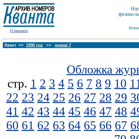
Нау
физико-м
Новы
О проекте
Квант >>
1990 год
>>
номер 7
Обложка жур
стp.
1
2
3
4
5
6
7
8
9
10
1
22
23
24
25
26
27
28
29
3
41
42
43
44
45
46
47
48
4
60
61
62
63
64
65
66
67
6