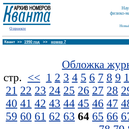
Нау
физико-м
Новы
О проекте
Квант >>
1990 год
>>
номер 7
Обложка жур
стp.
<<
1
2
3
4
5
6
7
8
9
21
22
23
24
25
26
27
28
2
40
41
42
43
44
45
46
47
4
59
60
61
62
63
64
65
66
6