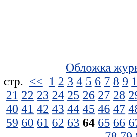
Обложка жур
стp.
<<
1
2
3
4
5
6
7
8
9
21
22
23
24
25
26
27
28
2
40
41
42
43
44
45
46
47
4
59
60
61
62
63
64
65
66
6
78
79