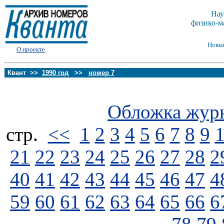
Нау
физико-м
Новы
О проекте
Квант >>
1990 год
>>
номер 7
Обложка жур
стp.
<<
1
2
3
4
5
6
7
8
9
21
22
23
24
25
26
27
28
2
40
41
42
43
44
45
46
47
4
59
60
61
62
63
64
65
66
6