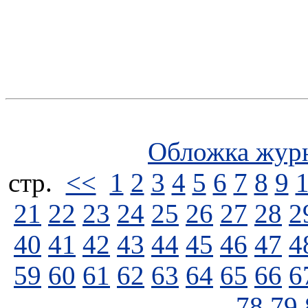
Обложка жур
стp.
<<
1
2
3
4
5
6
7
8
9
21
22
23
24
25
26
27
28
2
40
41
42
43
44
45
46
47
4
59
60
61
62
63
64
65
66
6
78
79