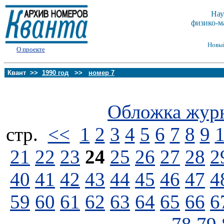
Нау
физико-м
Новы
О проекте
Квант >>
1990 год
>>
номер 7
Обложка жур
стp.
<<
1
2
3
4
5
6
7
8
9
21
22
23
24
25
26
27
28
2
40
41
42
43
44
45
46
47
4
59
60
61
62
63
64
65
66
6