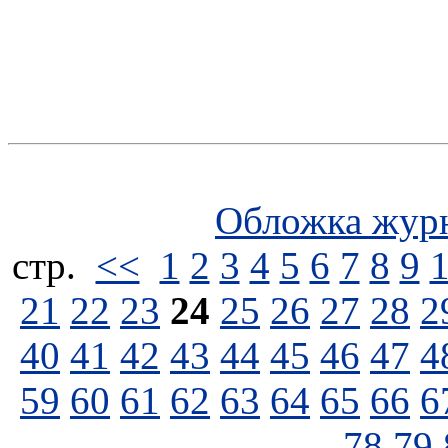
Обложка жур
стp.
<<
1
2
3
4
5
6
7
8
9
21
22
23
24
25
26
27
28
2
40
41
42
43
44
45
46
47
4
59
60
61
62
63
64
65
66
6
78
79