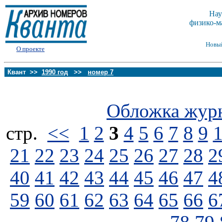
Нау
физико-м
Новы
О проекте
Квант >>
1990 год
>>
номер 7
Обложка жур
стp.
<<
1
2
3
4
5
6
7
8
9
21
22
23
24
25
26
27
28
2
40
41
42
43
44
45
46
47
4
59
60
61
62
63
64
65
66
6