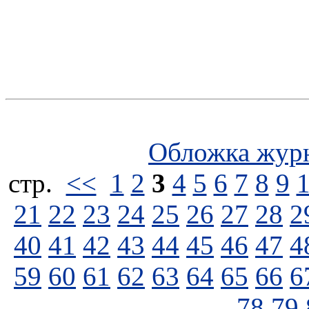
Обложка жур
стp.
<<
1
2
3
4
5
6
7
8
9
21
22
23
24
25
26
27
28
2
40
41
42
43
44
45
46
47
4
59
60
61
62
63
64
65
66
6
78
79