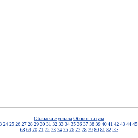
Обложка журнала
Оборот титула
3
24
25
26
27
28
29
30
31
32
33
34
35
36
37
38
39
40
41
42
43
44
45
68
69
70
71
72
73
74
75
76
77
78
79
80
81
82
>>