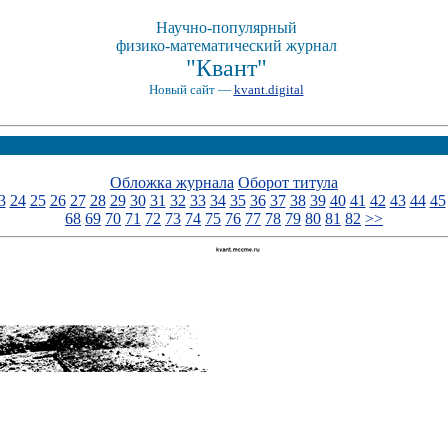
Научно-популярный
физико-математический журнал
"Квант"
Новый сайт —
kvant.digital
Обложка журнала
Оборот титула
3
24
25
26
27
28
29
30
31
32
33
34
35
36
37
38
39
40
41
42
43
44
45
68
69
70
71
72
73
74
75
76
77
78
79
80
81
82
>>