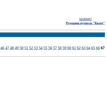
МЦНМО
Редакция журнала "Квант"
46
47
48
49
50
51
52
53
54
55
56
57
58
59
60
61
62
63
64
65
66
67