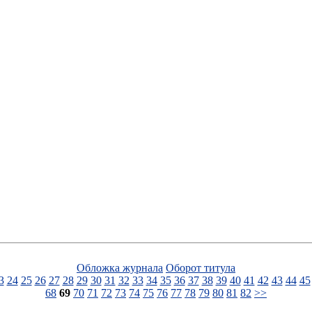
Обложка журнала
Оборот титула
3
24
25
26
27
28
29
30
31
32
33
34
35
36
37
38
39
40
41
42
43
44
45
68
69
70
71
72
73
74
75
76
77
78
79
80
81
82
>>