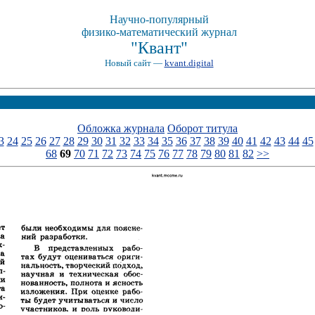
Научно-популярный
физико-математический журнал
"Квант"
Новый сайт —
kvant.digital
Обложка журнала
Оборот титула
3
24
25
26
27
28
29
30
31
32
33
34
35
36
37
38
39
40
41
42
43
44
45
68
69
70
71
72
73
74
75
76
77
78
79
80
81
82
>>