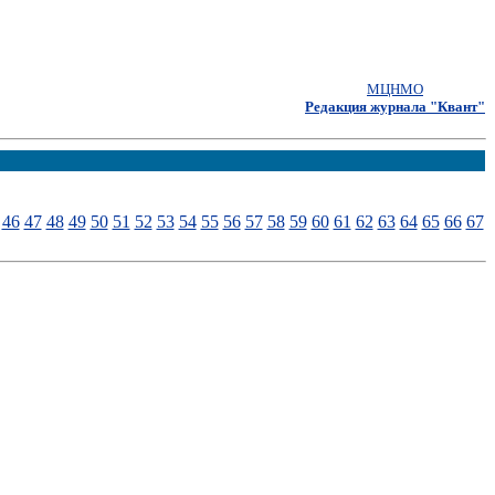
МЦНМО
Редакция журнала "Квант"
46
47
48
49
50
51
52
53
54
55
56
57
58
59
60
61
62
63
64
65
66
67