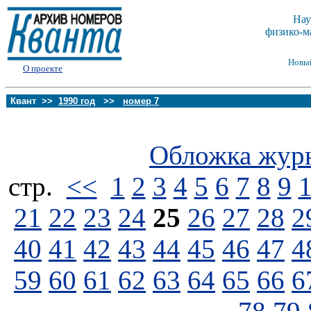
Нау
физико-м
Новы
О проекте
Квант >>
1990 год
>>
номер 7
Обложка жур
стp.
<<
1
2
3
4
5
6
7
8
9
21
22
23
24
25
26
27
28
2
40
41
42
43
44
45
46
47
4
59
60
61
62
63
64
65
66
6