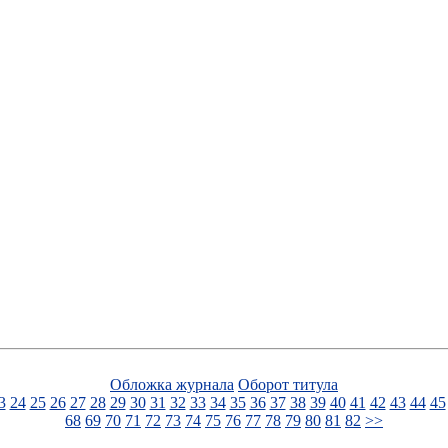
Обложка журнала
Оборот титула
3
24
25
26
27
28
29
30
31
32
33
34
35
36
37
38
39
40
41
42
43
44
45
68
69
70
71
72
73
74
75
76
77
78
79
80
81
82
>>