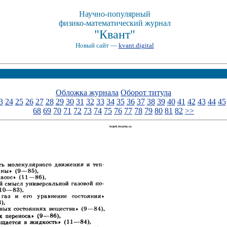
Научно-популярный
физико-математический журнал
"Квант"
Новый сайт —
kvant.digital
Обложка журнала
Оборот титула
3
24
25
26
27
28
29
30
31
32
33
34
35
36
37
38
39
40
41
42
43
44
45
68
69
70
71
72
73
74
75
76
77
78
79
80
81
82
>>