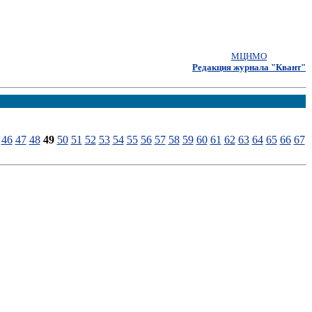
МЦНМО
Редакция журнала "Квант"
46
47
48
49
50
51
52
53
54
55
56
57
58
59
60
61
62
63
64
65
66
67