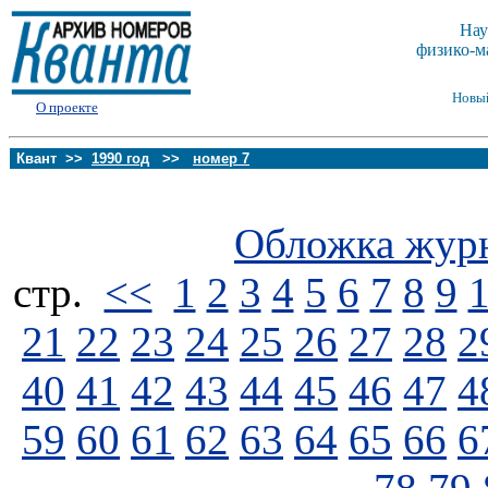
Нау
физико-м
Новы
О проекте
Квант >>
1990 год
>>
номер 7
Обложка жур
стp.
<<
1
2
3
4
5
6
7
8
9
21
22
23
24
25
26
27
28
2
40
41
42
43
44
45
46
47
4
59
60
61
62
63
64
65
66
6