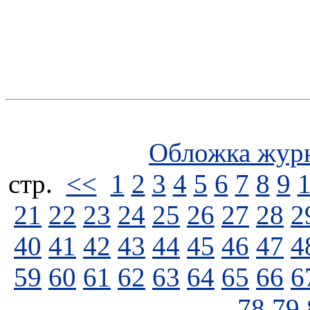
Обложка жур
стp.
<<
1
2
3
4
5
6
7
8
9
21
22
23
24
25
26
27
28
2
40
41
42
43
44
45
46
47
4
59
60
61
62
63
64
65
66
6
78
79