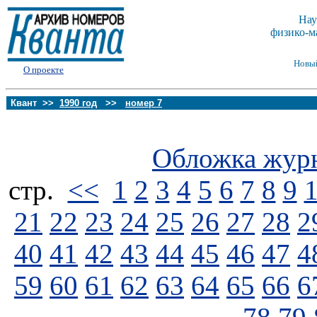
Нау
физико-м
Новы
О проекте
Квант >>
1990 год
>>
номер 7
Обложка жур
стp.
<<
1
2
3
4
5
6
7
8
9
21
22
23
24
25
26
27
28
2
40
41
42
43
44
45
46
47
4
59
60
61
62
63
64
65
66
6