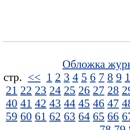
Обложка жур
стp.
<<
1
2
3
4
5
6
7
8
9
21
22
23
24
25
26
27
28
2
40
41
42
43
44
45
46
47
4
59
60
61
62
63
64
65
66
6
78
79