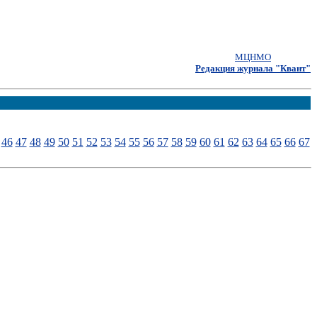
МЦНМО
Редакция журнала "Квант"
46
47
48
49
50
51
52
53
54
55
56
57
58
59
60
61
62
63
64
65
66
67