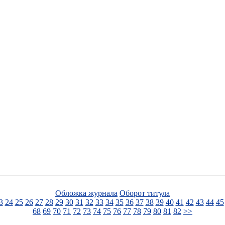
Обложка журнала
Оборот титула
3
24
25
26
27
28
29
30
31
32
33
34
35
36
37
38
39
40
41
42
43
44
45
68
69
70
71
72
73
74
75
76
77
78
79
80
81
82
>>