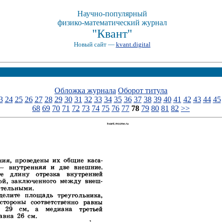
Научно-популярный
физико-математический журнал
"Квант"
Новый сайт —
kvant.digital
Обложка журнала
Оборот титула
3
24
25
26
27
28
29
30
31
32
33
34
35
36
37
38
39
40
41
42
43
44
45
68
69
70
71
72
73
74
75
76
77
78
79
80
81
82
>>