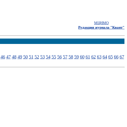
МЦНМО
Редакция журнала "Квант"
46
47
48
49
50
51
52
53
54
55
56
57
58
59
60
61
62
63
64
65
66
67