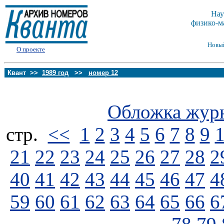
Нау
физико-м
Новы
О проекте
Квант >>
1989 год
>>
номер 12
Обложка жур
стp.
<<
1
2
3
4
5
6
7
8
9
21
22
23
24
25
26
27
28
2
40
41
42
43
44
45
46
47
4
59
60
61
62
63
64
65
66
6