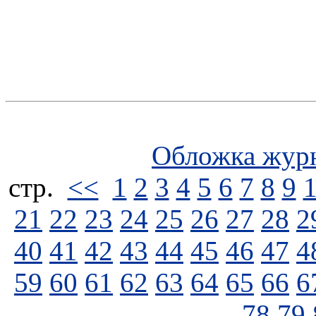
Обложка жур
стp.
<<
1
2
3
4
5
6
7
8
9
21
22
23
24
25
26
27
28
2
40
41
42
43
44
45
46
47
4
59
60
61
62
63
64
65
66
6
78
79