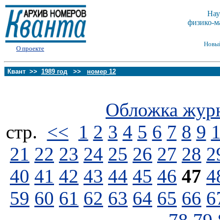
Нау
физико-м
Новы
О проекте
Квант >>
1989 год
>>
номер 12
Обложка жур
стp.
<<
1
2
3
4
5
6
7
8
9
21
22
23
24
25
26
27
28
2
40
41
42
43
44
45
46
47
4
59
60
61
62
63
64
65
66
6