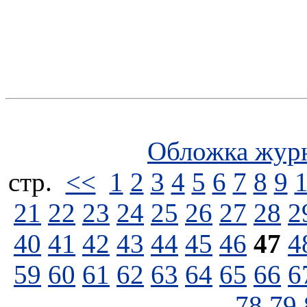
Обложка жур
стp.
<<
1
2
3
4
5
6
7
8
9
21
22
23
24
25
26
27
28
2
40
41
42
43
44
45
46
47
4
59
60
61
62
63
64
65
66
6
78
79