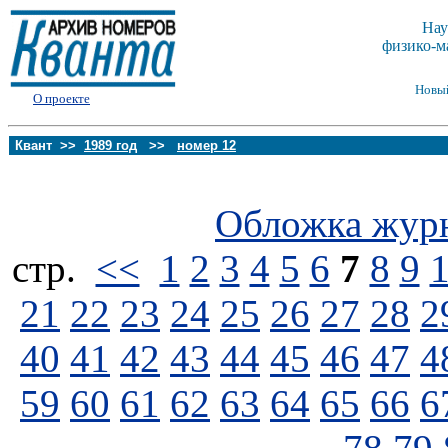
Нау
физико-м
Новы
О проекте
Квант >>
1989 год
>>
номер 12
Обложка жур
стp.
<<
1
2
3
4
5
6
7
8
9
21
22
23
24
25
26
27
28
2
40
41
42
43
44
45
46
47
4
59
60
61
62
63
64
65
66
6