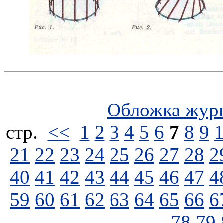
Обложка жур
стp.
<<
1
2
3
4
5
6
7
8
9
21
22
23
24
25
26
27
28
2
40
41
42
43
44
45
46
47
4
59
60
61
62
63
64
65
66
6
78
79