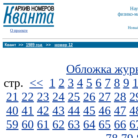
Нау
физико-м
Новы
О проекте
Квант >>
1989 год
>>
номер 12
Обложка жур
стp.
<<
1
2
3
4
5
6
7
8
9
21
22
23
24
25
26
27
28
2
40
41
42
43
44
45
46
47
4
59
60
61
62
63
64
65
66
6