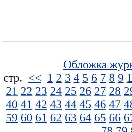
Обложка жур
стp.
<<
1
2
3
4
5
6
7
8
9
21
22
23
24
25
26
27
28
2
40
41
42
43
44
45
46
47
4
59
60
61
62
63
64
65
66
6
78
79