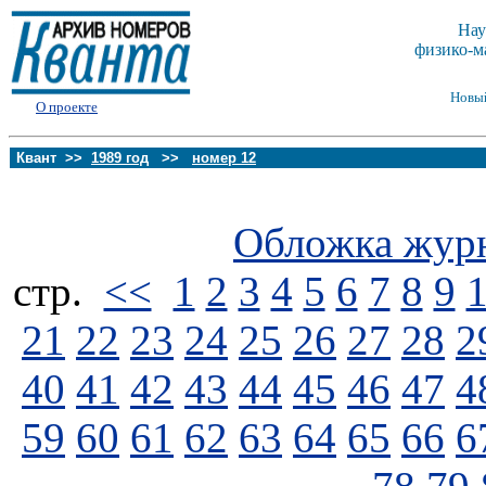
Нау
физико-м
Новы
О проекте
Квант >>
1989 год
>>
номер 12
Обложка жур
стp.
<<
1
2
3
4
5
6
7
8
9
21
22
23
24
25
26
27
28
2
40
41
42
43
44
45
46
47
4
59
60
61
62
63
64
65
66
6