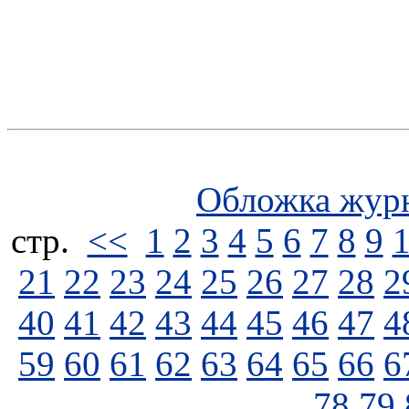
Обложка жур
стp.
<<
1
2
3
4
5
6
7
8
9
21
22
23
24
25
26
27
28
2
40
41
42
43
44
45
46
47
4
59
60
61
62
63
64
65
66
6
78
79