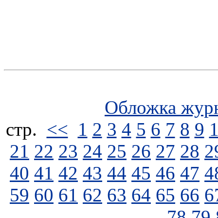
Обложка жур
стp.
<<
1
2
3
4
5
6
7
8
9
21
22
23
24
25
26
27
28
2
40
41
42
43
44
45
46
47
4
59
60
61
62
63
64
65
66
6
78
79