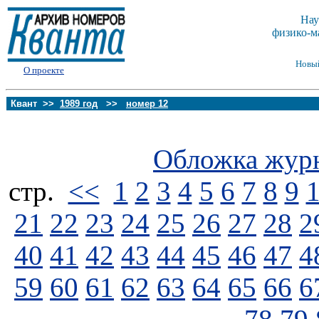
Нау
физико-м
Новы
О проекте
Квант >>
1989 год
>>
номер 12
Обложка жур
стp.
<<
1
2
3
4
5
6
7
8
9
21
22
23
24
25
26
27
28
2
40
41
42
43
44
45
46
47
4
59
60
61
62
63
64
65
66
6