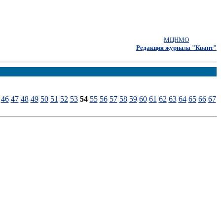
МЦНМО
Редакция журнала "Квант"
46
47
48
49
50
51
52
53
54
55
56
57
58
59
60
61
62
63
64
65
66
67