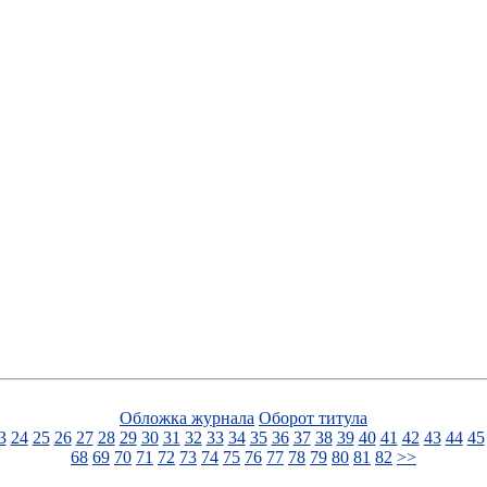
Обложка журнала
Оборот титула
3
24
25
26
27
28
29
30
31
32
33
34
35
36
37
38
39
40
41
42
43
44
45
68
69
70
71
72
73
74
75
76
77
78
79
80
81
82
>>