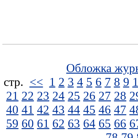
Обложка жур
стp.
<<
1
2
3
4
5
6
7
8
9
21
22
23
24
25
26
27
28
2
40
41
42
43
44
45
46
47
4
59
60
61
62
63
64
65
66
6
78
79