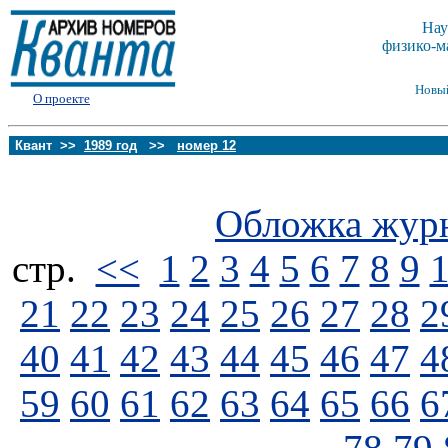
Нау
физико-м
Новы
О проекте
Квант >>
1989 год
>>
номер 12
Обложка жур
стp.
<<
1
2
3
4
5
6
7
8
9
21
22
23
24
25
26
27
28
2
40
41
42
43
44
45
46
47
4
59
60
61
62
63
64
65
66
6