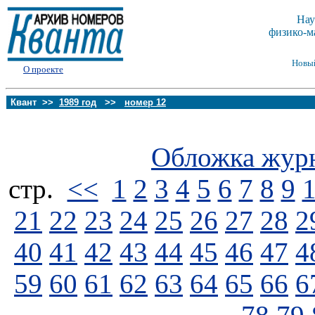
Нау
физико-м
Новы
О проекте
Квант >>
1989 год
>>
номер 12
Обложка жур
стp.
<<
1
2
3
4
5
6
7
8
9
21
22
23
24
25
26
27
28
2
40
41
42
43
44
45
46
47
4
59
60
61
62
63
64
65
66
6