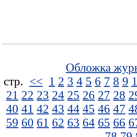
Обложка жур
стp.
<<
1
2
3
4
5
6
7
8
9
21
22
23
24
25
26
27
28
2
40
41
42
43
44
45
46
47
4
59
60
61
62
63
64
65
66
6
78
79