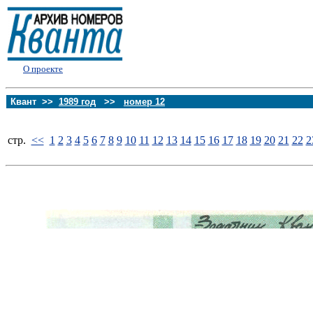
О проекте
Квант >>
1989 год
>>
номер 12
стp.
<<
1
2
3
4
5
6
7
8
9
10
11
12
13
14
15
16
17
18
19
20
21
22
2