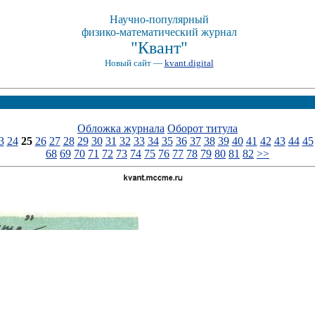
Научно-популярный
физико-математический журнал
"Квант"
Новый сайт —
kvant.digital
Обложка журнала
Оборот титула
3
24
25
26
27
28
29
30
31
32
33
34
35
36
37
38
39
40
41
42
43
44
45
68
69
70
71
72
73
74
75
76
77
78
79
80
81
82
>>