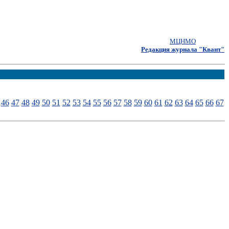
МЦНМО
Редакция журнала "Квант"
46
47
48
49
50
51
52
53
54
55
56
57
58
59
60
61
62
63
64
65
66
67