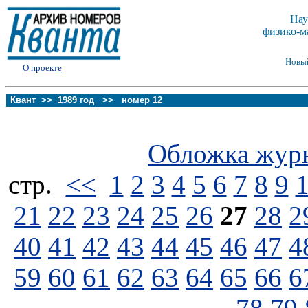
Нау
физико-м
Новы
О проекте
Квант >>
1989 год
>>
номер 12
Обложка жур
стp.
<<
1
2
3
4
5
6
7
8
9
21
22
23
24
25
26
27
28
2
40
41
42
43
44
45
46
47
4
59
60
61
62
63
64
65
66
6