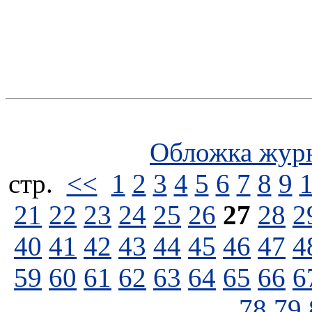
Обложка жур
стp.
<<
1
2
3
4
5
6
7
8
9
21
22
23
24
25
26
27
28
2
40
41
42
43
44
45
46
47
4
59
60
61
62
63
64
65
66
6
78
79