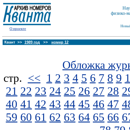
Нау
физико-м
Новы
О проекте
Квант >>
1989 год
>>
номер 12
Обложка жур
стp.
<<
1
2
3
4
5
6
7
8
9
21
22
23
24
25
26
27
28
2
40
41
42
43
44
45
46
47
4
59
60
61
62
63
64
65
66
6