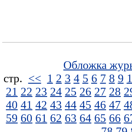
Обложка жур
стp.
<<
1
2
3
4
5
6
7
8
9
21
22
23
24
25
26
27
28
2
40
41
42
43
44
45
46
47
4
59
60
61
62
63
64
65
66
6
78
79