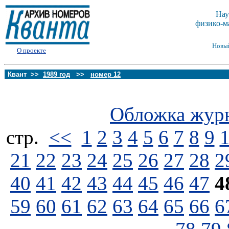
Нау
физико-м
Новы
О проекте
Квант >>
1989 год
>>
номер 12
Обложка жур
стp.
<<
1
2
3
4
5
6
7
8
9
21
22
23
24
25
26
27
28
2
40
41
42
43
44
45
46
47
4
59
60
61
62
63
64
65
66
6