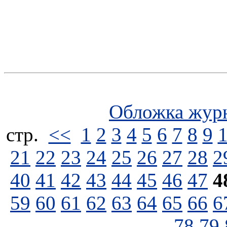
Обложка жур
стp.
<<
1
2
3
4
5
6
7
8
9
21
22
23
24
25
26
27
28
2
40
41
42
43
44
45
46
47
4
59
60
61
62
63
64
65
66
6
78
79