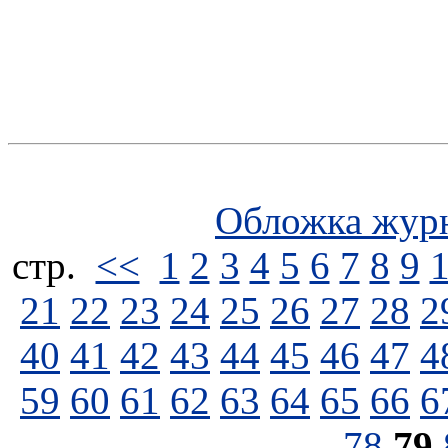
Обложка жур
стp.
<<
1
2
3
4
5
6
7
8
9
21
22
23
24
25
26
27
28
2
40
41
42
43
44
45
46
47
4
59
60
61
62
63
64
65
66
6
78
79