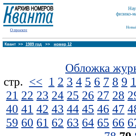
Нау
физико-м
Новы
О проекте
Квант >>
1989 год
>>
номер 12
Обложка жур
стp.
<<
1
2
3
4
5
6
7
8
9
21
22
23
24
25
26
27
28
2
40
41
42
43
44
45
46
47
4
59
60
61
62
63
64
65
66
6