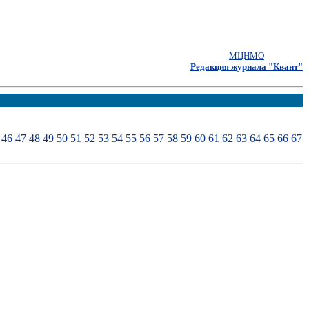
МЦНМО
Редакция журнала "Квант"
46
47
48
49
50
51
52
53
54
55
56
57
58
59
60
61
62
63
64
65
66
67