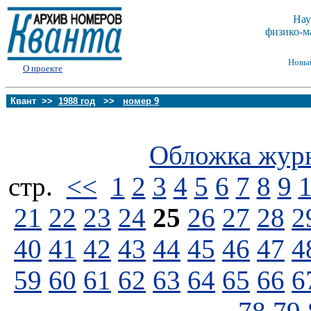
Нау
физико-м
Новы
О проекте
Квант >>
1988 год
>>
номер 9
Обложка жур
стp.
<<
1
2
3
4
5
6
7
8
9
21
22
23
24
25
26
27
28
2
40
41
42
43
44
45
46
47
4
59
60
61
62
63
64
65
66
6