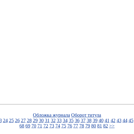
Обложка журнала
Оборот титула
3
24
25
26
27
28
29
30
31
32
33
34
35
36
37
38
39
40
41
42
43
44
45
68
69
70
71
72
73
74
75
76
77
78
79
80
81
82
>>