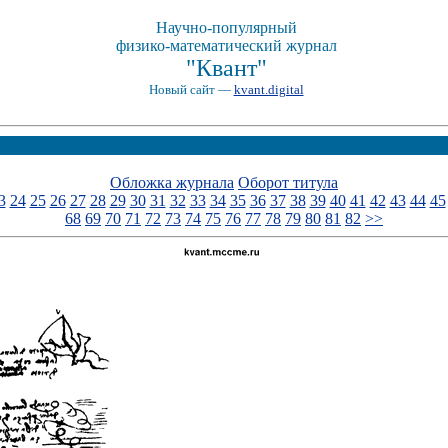
Научно-популярный
физико-математический журнал
"Квант"
Новый сайт —
kvant.digital
Обложка журнала
Оборот титула
3
24
25
26
27
28
29
30
31
32
33
34
35
36
37
38
39
40
41
42
43
44
45
68
69
70
71
72
73
74
75
76
77
78
79
80
81
82
>>