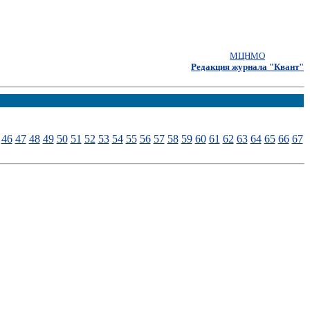
МЦНМО
Редакция журнала "Квант"
46
47
48
49
50
51
52
53
54
55
56
57
58
59
60
61
62
63
64
65
66
67