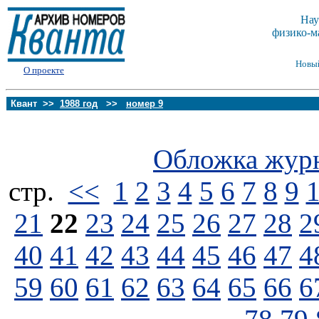
Нау
физико-м
Новы
О проекте
Квант >>
1988 год
>>
номер 9
Обложка жур
стp.
<<
1
2
3
4
5
6
7
8
9
21
22
23
24
25
26
27
28
2
40
41
42
43
44
45
46
47
4
59
60
61
62
63
64
65
66
6