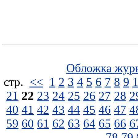
Обложка жур
стp.
<<
1
2
3
4
5
6
7
8
9
21
22
23
24
25
26
27
28
2
40
41
42
43
44
45
46
47
4
59
60
61
62
63
64
65
66
6
78
79