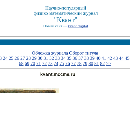
Научно-популярный
физико-математический журнал
"Квант"
Новый сайт —
kvant.digital
Обложка журнала
Оборот титула
3
24
25
26
27
28
29
30
31
32
33
34
35
36
37
38
39
40
41
42
43
44
45
68
69
70
71
72
73
74
75
76
77
78
79
80
81
82
>>