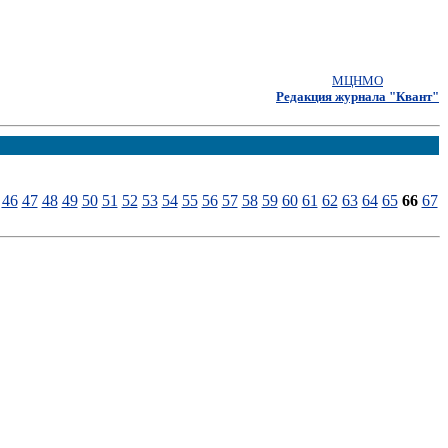
МЦНМО
Редакция журнала "Квант"
46
47
48
49
50
51
52
53
54
55
56
57
58
59
60
61
62
63
64
65
66
67