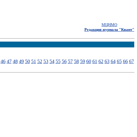
МЦНМО
Редакция журнала "Квант"
46
47
48
49
50
51
52
53
54
55
56
57
58
59
60
61
62
63
64
65
66
67