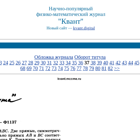
Научно-популярный
физико-математический журнал
"Квант"
Новый сайт —
kvant.digital
Обложка журнала
Оборот титула
3
24
25
26
27
28
29
30
31
32
33
34
35
36
37
38
39
40
41
42
43
44
45
68
69
70
71
72
73
74
75
76
77
78
79
80
81
82
>>