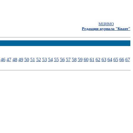
МЦНМО
Редакция журнала "Квант"
46
47
48
49
50
51
52
53
54
55
56
57
58
59
60
61
62
63
64
65
66
67