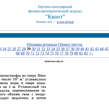
Научно-популярный
физико-математический журнал
"Квант"
Новый сайт —
kvant.digital
Обложка журнала
Оборот титула
3
24
25
26
27
28
29
30
31
32
33
34
35
36
37
38
39
40
41
42
43
44
45
68
69
70
71
72
73
74
75
76
77
78
79
80
81
82
>>