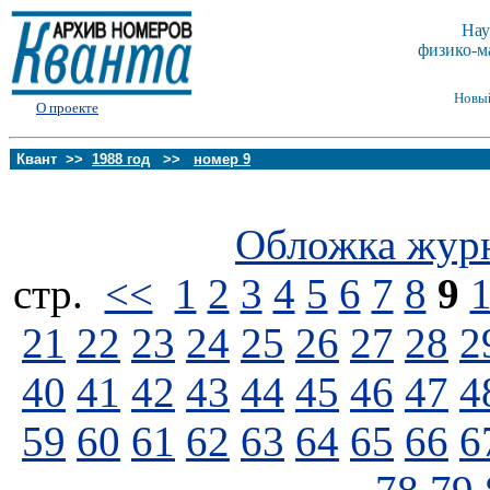
Нау
физико-м
Новы
О проекте
Квант >>
1988 год
>>
номер 9
Обложка жур
стp.
<<
1
2
3
4
5
6
7
8
9
21
22
23
24
25
26
27
28
2
40
41
42
43
44
45
46
47
4
59
60
61
62
63
64
65
66
6