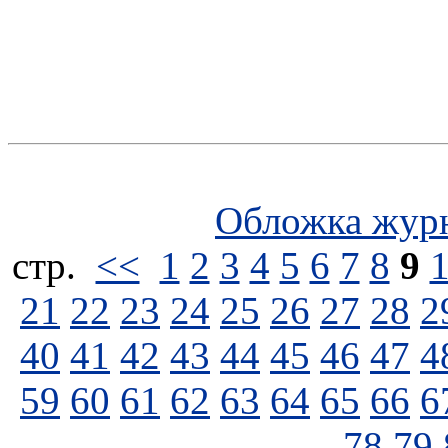
Обложка жур
стp.
<<
1
2
3
4
5
6
7
8
9
21
22
23
24
25
26
27
28
2
40
41
42
43
44
45
46
47
4
59
60
61
62
63
64
65
66
6
78
79