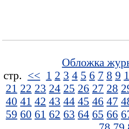
Обложка жур
стp.
<<
1
2
3
4
5
6
7
8
9
21
22
23
24
25
26
27
28
2
40
41
42
43
44
45
46
47
4
59
60
61
62
63
64
65
66
6
78
79