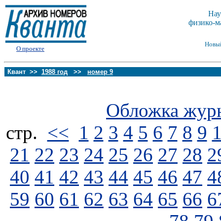
Нау
физико-м
Новы
О проекте
Квант >>
1988 год
>>
номер 9
Обложка жур
стp.
<<
1
2
3
4
5
6
7
8
9
21
22
23
24
25
26
27
28
2
40
41
42
43
44
45
46
47
4
59
60
61
62
63
64
65
66
6