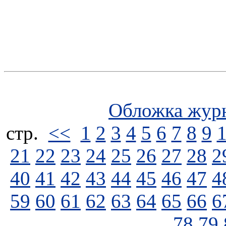
Обложка жур
стp.
<<
1
2
3
4
5
6
7
8
9
21
22
23
24
25
26
27
28
2
40
41
42
43
44
45
46
47
4
59
60
61
62
63
64
65
66
6
78
79