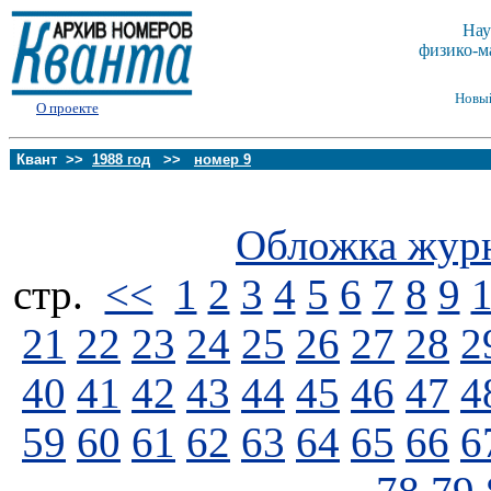
Нау
физико-м
Новы
О проекте
Квант >>
1988 год
>>
номер 9
Обложка жур
стp.
<<
1
2
3
4
5
6
7
8
9
21
22
23
24
25
26
27
28
2
40
41
42
43
44
45
46
47
4
59
60
61
62
63
64
65
66
6