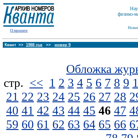
Нау
физико-м
Новы
О проекте
Квант >>
1988 год
>>
номер 9
Обложка жур
стp.
<<
1
2
3
4
5
6
7
8
9
21
22
23
24
25
26
27
28
2
40
41
42
43
44
45
46
47
4
59
60
61
62
63
64
65
66
6