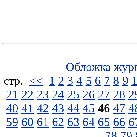
Обложка жур
стp.
<<
1
2
3
4
5
6
7
8
9
21
22
23
24
25
26
27
28
2
40
41
42
43
44
45
46
47
4
59
60
61
62
63
64
65
66
6
78
79