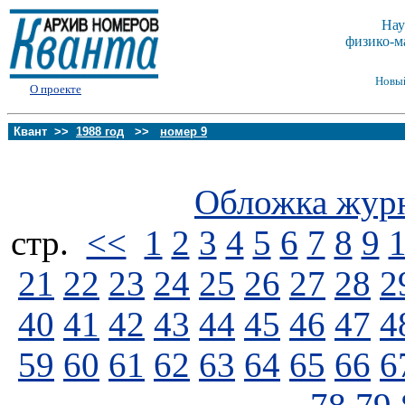
Нау
физико-м
Новы
О проекте
Квант >>
1988 год
>>
номер 9
Обложка жур
стp.
<<
1
2
3
4
5
6
7
8
9
21
22
23
24
25
26
27
28
2
40
41
42
43
44
45
46
47
4
59
60
61
62
63
64
65
66
6