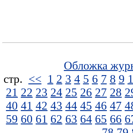
Обложка жур
стp.
<<
1
2
3
4
5
6
7
8
9
21
22
23
24
25
26
27
28
2
40
41
42
43
44
45
46
47
4
59
60
61
62
63
64
65
66
6
78
79