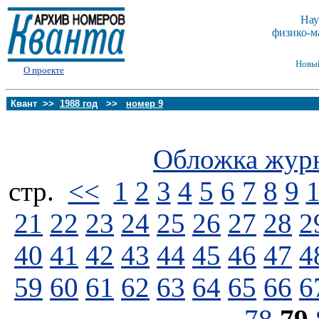
Нау
физико-м
Новы
О проекте
Квант >>
1988 год
>>
номер 9
Обложка жур
стp.
<<
1
2
3
4
5
6
7
8
9
21
22
23
24
25
26
27
28
2
40
41
42
43
44
45
46
47
4
59
60
61
62
63
64
65
66
6