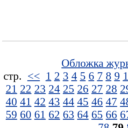
Обложка жур
стp.
<<
1
2
3
4
5
6
7
8
9
21
22
23
24
25
26
27
28
2
40
41
42
43
44
45
46
47
4
59
60
61
62
63
64
65
66
6
78
79