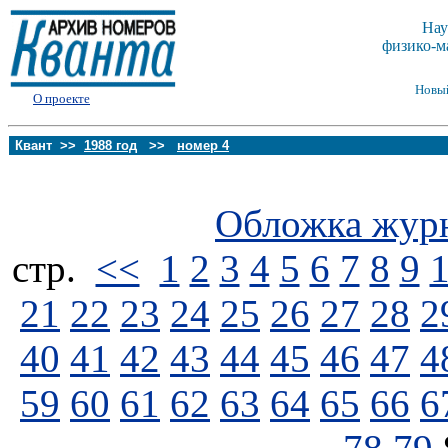
Нау
физико-м
Новы
О проекте
Квант >>
1988 год
>>
номер 4
Обложка жур
стp.
<<
1
2
3
4
5
6
7
8
9
21
22
23
24
25
26
27
28
2
40
41
42
43
44
45
46
47
4
59
60
61
62
63
64
65
66
6