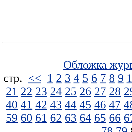
Обложка жур
стp.
<<
1
2
3
4
5
6
7
8
9
21
22
23
24
25
26
27
28
2
40
41
42
43
44
45
46
47
4
59
60
61
62
63
64
65
66
6
78
79