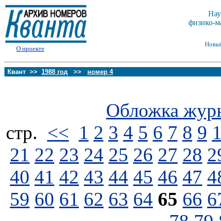
Нау
физико-м
Новы
О проекте
Квант >>
1988 год
>>
номер 4
Обложка жур
стp.
<<
1
2
3
4
5
6
7
8
9
21
22
23
24
25
26
27
28
2
40
41
42
43
44
45
46
47
4
59
60
61
62
63
64
65
66
6