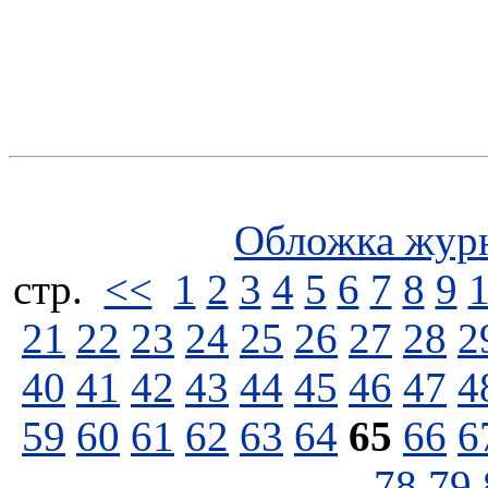
Обложка жур
стp.
<<
1
2
3
4
5
6
7
8
9
21
22
23
24
25
26
27
28
2
40
41
42
43
44
45
46
47
4
59
60
61
62
63
64
65
66
6
78
79