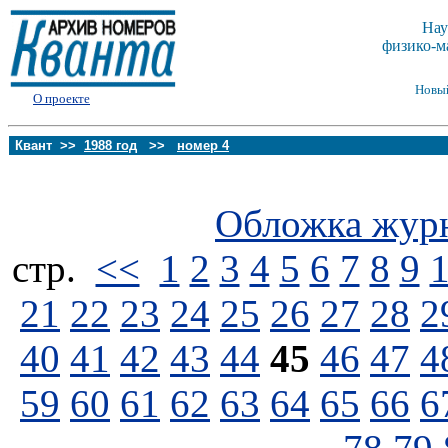
Нау
физико-м
Новы
О проекте
Квант >>
1988 год
>>
номер 4
Обложка жур
стp.
<<
1
2
3
4
5
6
7
8
9
21
22
23
24
25
26
27
28
2
40
41
42
43
44
45
46
47
4
59
60
61
62
63
64
65
66
6