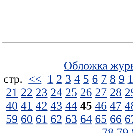
Обложка жур
стp.
<<
1
2
3
4
5
6
7
8
9
21
22
23
24
25
26
27
28
2
40
41
42
43
44
45
46
47
4
59
60
61
62
63
64
65
66
6
78
79