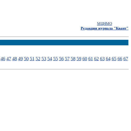
МЦНМО
Редакция журнала "Квант"
46
47
48
49
50
51
52
53
54
55
56
57
58
59
60
61
62
63
64
65
66
67