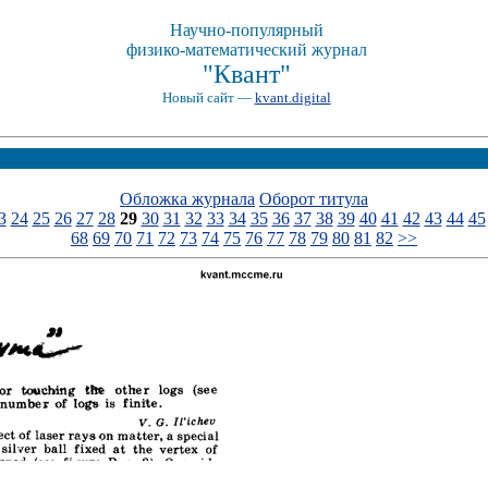
Научно-популярный
физико-математический журнал
"Квант"
Новый сайт —
kvant.digital
Обложка журнала
Оборот титула
3
24
25
26
27
28
29
30
31
32
33
34
35
36
37
38
39
40
41
42
43
44
45
68
69
70
71
72
73
74
75
76
77
78
79
80
81
82
>>